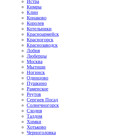
Истра
Кимры
Клин
Конаково
Королев
Котельники
Красноармейск
Красногорск
Краснозаводск
Лобня
Люберцы
Москва
Мытищи
Ногинск
Одинцово
Пушкино
Раменское
Реутов
Сергиев Посад
Солнечногорск
Сходня
Талдом
Химки
Хотьково
Черноголовка