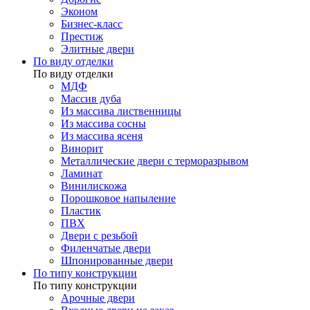
Эконом
Бизнес-класс
Престиж
Элитные двери
По виду отделки
По виду отделки
МДФ
Массив дуба
Из массива лиственницы
Из массива сосны
Из массива ясеня
Винорит
Металлические двери с терморазрывом
Ламинат
Винилискожа
Порошковое напыление
Пластик
ПВХ
Двери с резьбой
Филенчатые двери
Шпонированные двери
По типу конструкции
По типу конструкции
Арочные двери