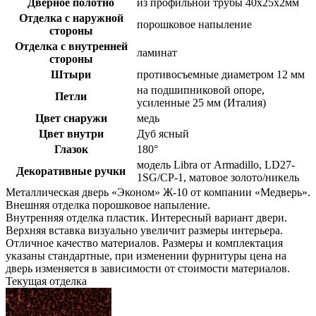
Дверное полотно
из профильной трубы 40х25х2мм
Отделка с наружной
порошковое напыление
стороны
Отделка с внутренней
ламинат
стороны
Штыри
противосъемные диаметром 12 мм
на подшипниковой опоре,
Петли
усиленные 25 мм (Италия)
Цвет снаружи
медь
Цвет внутри
Дуб ясный
Глазок
180°
модель Libra от Armadillo, LD27-
Декоративные ручки
1SG/CP-1, матовое золото/никель
Металлическая дверь «Эконом» Ж-10 от компании «Медверь».
Внешняя отделка порошковое напыление.
Внутренняя отделка пластик. Интересный вариант двери.
Верхняя вставка визуально увеличит размеры интерьера.
Отличное качество материалов. Размеры и комплектация
указаны стандартные, при изменении фурнитуры цена на
дверь изменяется в зависимости от стоимости материалов.
Текущая отделка