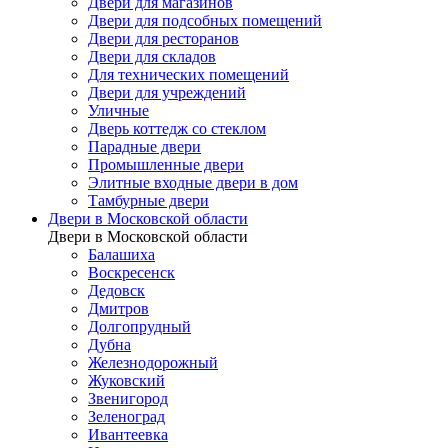
Двери для магазинов
Двери для подсобных помещений
Двери для ресторанов
Двери для складов
Для технических помещений
Двери для учреждений
Уличные
Дверь коттедж со стеклом
Парадные двери
Промышленные двери
Элитные входные двери в дом
Тамбурные двери
Двери в Московской области
Двери в Московской области
Балашиха
Воскресенск
Дедовск
Дмитров
Долгопрудный
Дубна
Железнодорожный
Жуковский
Звенигород
Зеленоград
Ивантеевка