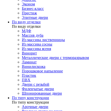
Эконом
Бизнес-класс
Престиж
Элитные двери
По виду отделки
По виду отделки
МДФ
Массив дуба
Из массива лиственницы
Из массива сосны
Из массива ясеня
Винорит
Металлические двери с терморазрывом
Ламинат
Винилискожа
Порошковое напыление
Пластик
ПВХ
Двери с резьбой
Филенчатые двери
Шпонированные двери
По типу конструкции
По типу конструкции
Арочные двери