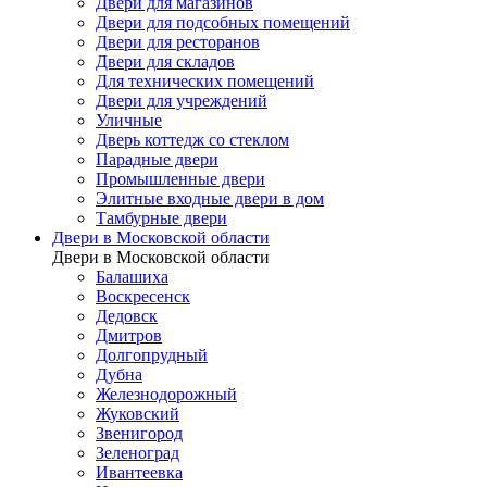
Двери для магазинов
Двери для подсобных помещений
Двери для ресторанов
Двери для складов
Для технических помещений
Двери для учреждений
Уличные
Дверь коттедж со стеклом
Парадные двери
Промышленные двери
Элитные входные двери в дом
Тамбурные двери
Двери в Московской области
Двери в Московской области
Балашиха
Воскресенск
Дедовск
Дмитров
Долгопрудный
Дубна
Железнодорожный
Жуковский
Звенигород
Зеленоград
Ивантеевка