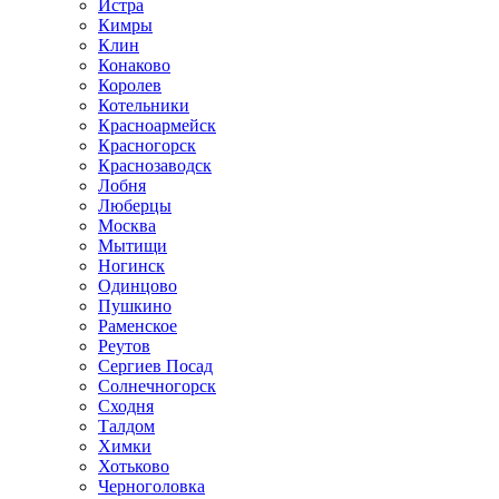
Истра
Кимры
Клин
Конаково
Королев
Котельники
Красноармейск
Красногорск
Краснозаводск
Лобня
Люберцы
Москва
Мытищи
Ногинск
Одинцово
Пушкино
Раменское
Реутов
Сергиев Посад
Солнечногорск
Сходня
Талдом
Химки
Хотьково
Черноголовка