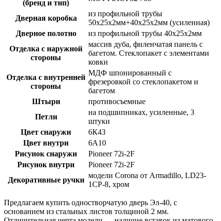
(бренд и тип)
из профильной трубы
Дверная коробка
50х25х2мм+40х25х2мм (усиленная)
Дверное полотно
из профильной трубы 40х25х2мм
массив дуба, филенчатая панель с
Отделка с наружной
багетом. Стеклопакет c элементами
стороны
ковки
МДФ шпонированный с
Отделка с внутренней
фрезеровкой со стеклопакетом и
стороны
багетом
Штыри
противосъемные
на подшипниках, усиленные, 3
Петли
штуки
Цвет снаружи
6К43
Цвет внутри
6А10
Рисунок снаружи
Pioneer 72i-2F
Рисунок внутри
Pioneer 72i-2F
модели Corona от Armadillo, LD23-
Декоративные ручки
1CP-8, хром
Предлагаем купить одностворчатую дверь Эл-40, с
основанием из стальных листов толщиной 2 мм.
Отличительная черта модели — наличие вставок из матового