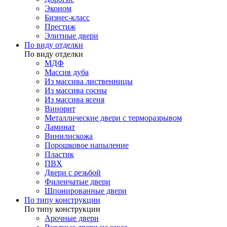
Эконом
Бизнес-класс
Престиж
Элитные двери
По виду отделки
По виду отделки
МДФ
Массив дуба
Из массива лиственницы
Из массива сосны
Из массива ясеня
Винорит
Металлические двери с терморазрывом
Ламинат
Винилискожа
Порошковое напыление
Пластик
ПВХ
Двери с резьбой
Филенчатые двери
Шпонированные двери
По типу конструкции
По типу конструкции
Арочные двери