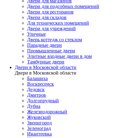
Двери для магазинов
Двери для подсобных помещений
Двери для ресторанов
Двери для складов
Для технических помещений
Двери для учреждений
Уличные
Дверь коттедж со стеклом
Парадные двери
Промышленные двери
Элитные входные двери в дом
Тамбурные двери
Двери в Московской области
Двери в Московской области
Балашиха
Воскресенск
Дедовск
Дмитров
Долгопрудный
Дубна
Железнодорожный
Жуковский
Звенигород
Зеленоград
Ивантеевка