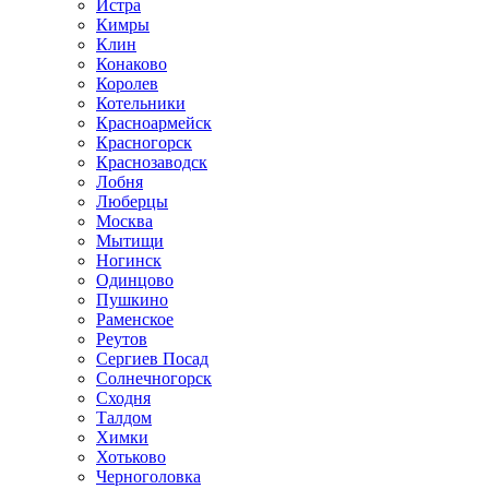
Истра
Кимры
Клин
Конаково
Королев
Котельники
Красноармейск
Красногорск
Краснозаводск
Лобня
Люберцы
Москва
Мытищи
Ногинск
Одинцово
Пушкино
Раменское
Реутов
Сергиев Посад
Солнечногорск
Сходня
Талдом
Химки
Хотьково
Черноголовка