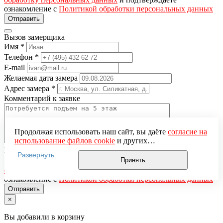
ознакомление с
Политикой обработки персональных данных
Вызов замерщика
Имя
*
Телефон
*
E-mail
Желаемая дата замера
Адрес замера
*
Комментарий к заявке
Продолжая использовать наш сайт, вы даёте
согласие на
использование файлов cookie
и других
пользовательских данных (включая IP-адрес, сведения о
Понравившаяся модель
Развернуть
местоположении, устройстве, действиях на сайте и т. п.)
Принять
Нажимая кнопку «Отправить», вы даёте
согласие на
для функционирования сайта, проведения
обработку персональных данных
и подтверждаете
статистических исследований, ретаргетинга и
ознакомление с
Политикой обработки персональных данных
использования систем аналитики (например,
Яндекс.Метрика), в соответствии с нашей
Политикой
×
обработки персональных данных.
Если вы не хотите, чтобы ваши данные обрабатывались,
Вы добавили в корзину
настройте ограничения в браузере или покиньте сайт.