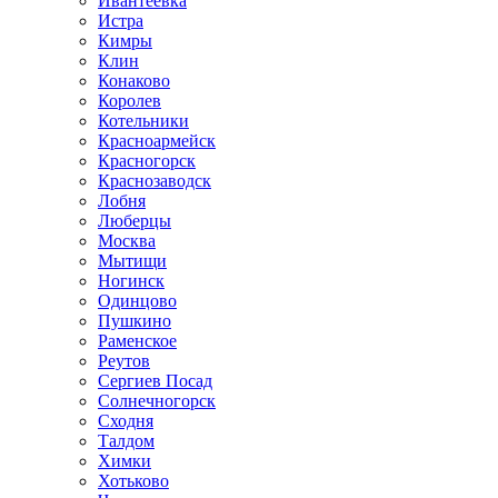
Ивантеевка
Истра
Кимры
Клин
Конаково
Королев
Котельники
Красноармейск
Красногорск
Краснозаводск
Лобня
Люберцы
Москва
Мытищи
Ногинск
Одинцово
Пушкино
Раменское
Реутов
Сергиев Посад
Солнечногорск
Сходня
Талдом
Химки
Хотьково