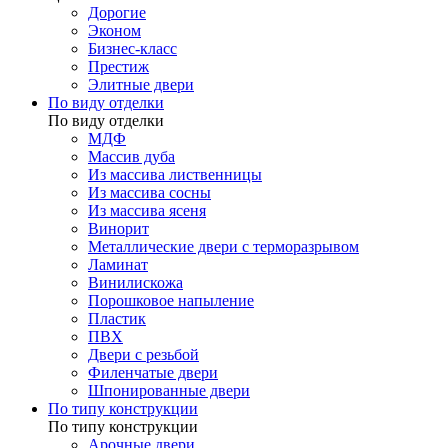
Дорогие
Эконом
Бизнес-класс
Престиж
Элитные двери
По виду отделки
По виду отделки
МДФ
Массив дуба
Из массива лиственницы
Из массива сосны
Из массива ясеня
Винорит
Металлические двери с терморазрывом
Ламинат
Винилискожа
Порошковое напыление
Пластик
ПВХ
Двери с резьбой
Филенчатые двери
Шпонированные двери
По типу конструкции
По типу конструкции
Арочные двери