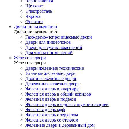
Черноголовка
Щелково
Электросталь
Яхрома
Фрязино
Двери по назначению
Двери по назначению
Газо-дымо-непроницаемые двери
Двери для пищеблоков
Двери для сухих помещений
Для чистых помещений
Железные двери
Железные двери
Двери железные технические
Уличные железные двери
Двойные железные двери
Деревянная железная дверь
Железная дверь в квартиру
Железная дверь в общий коридор
Железная дверь в подъезд
Железная дверь входная с шумоизоляцией
Железная дверь мдф
Железная дверь с зеркалом
Железная дверь со стеклом
Железные двери в деревянный дом