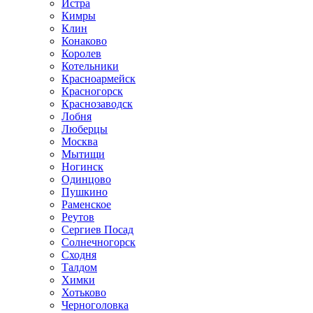
Истра
Кимры
Клин
Конаково
Королев
Котельники
Красноармейск
Красногорск
Краснозаводск
Лобня
Люберцы
Москва
Мытищи
Ногинск
Одинцово
Пушкино
Раменское
Реутов
Сергиев Посад
Солнечногорск
Сходня
Талдом
Химки
Хотьково
Черноголовка