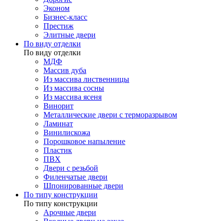
Эконом
Бизнес-класс
Престиж
Элитные двери
По виду отделки
По виду отделки
МДФ
Массив дуба
Из массива лиственницы
Из массива сосны
Из массива ясеня
Винорит
Металлические двери с терморазрывом
Ламинат
Винилискожа
Порошковое напыление
Пластик
ПВХ
Двери с резьбой
Филенчатые двери
Шпонированные двери
По типу конструкции
По типу конструкции
Арочные двери