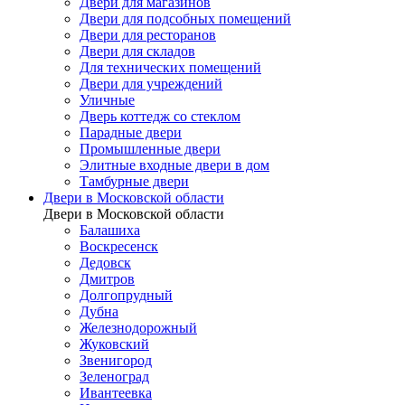
Двери для магазинов
Двери для подсобных помещений
Двери для ресторанов
Двери для складов
Для технических помещений
Двери для учреждений
Уличные
Дверь коттедж со стеклом
Парадные двери
Промышленные двери
Элитные входные двери в дом
Тамбурные двери
Двери в Московской области
Двери в Московской области
Балашиха
Воскресенск
Дедовск
Дмитров
Долгопрудный
Дубна
Железнодорожный
Жуковский
Звенигород
Зеленоград
Ивантеевка