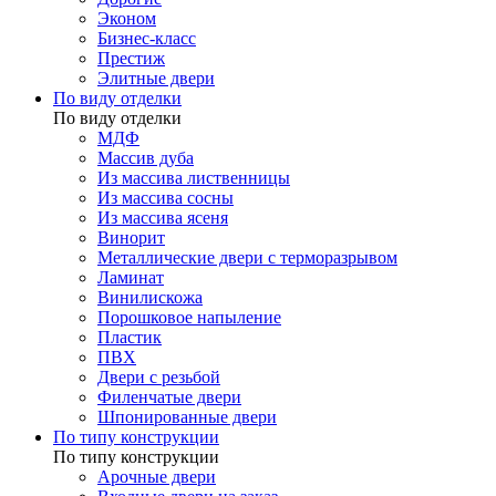
Эконом
Бизнес-класс
Престиж
Элитные двери
По виду отделки
По виду отделки
МДФ
Массив дуба
Из массива лиственницы
Из массива сосны
Из массива ясеня
Винорит
Металлические двери с терморазрывом
Ламинат
Винилискожа
Порошковое напыление
Пластик
ПВХ
Двери с резьбой
Филенчатые двери
Шпонированные двери
По типу конструкции
По типу конструкции
Арочные двери