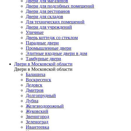
Двери для магазинов
Двери для подсобных помещений
Двери для ресторанов
Двери для складов
Для технических помещений
Двери для учреждений
Уличные
Дверь коттедж со стеклом
Парадные двери
Промышленные двери
Элитные входные двери в дом
Тамбурные двери
Двери в Московской области
Двери в Московской области
Балашиха
Воскресенск
Дедовск
Дмитров
Долгопрудный
Дубна
Железнодорожный
Жуковский
Звенигород
Зеленоград
Ивантеевка