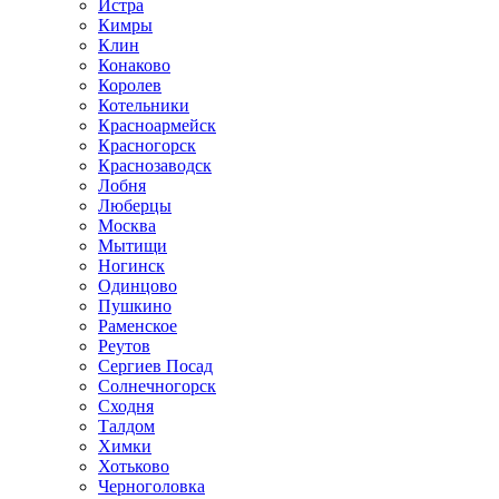
Истра
Кимры
Клин
Конаково
Королев
Котельники
Красноармейск
Красногорск
Краснозаводск
Лобня
Люберцы
Москва
Мытищи
Ногинск
Одинцово
Пушкино
Раменское
Реутов
Сергиев Посад
Солнечногорск
Сходня
Талдом
Химки
Хотьково
Черноголовка