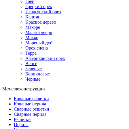
Грей
Грецкий орех
Итальянский орех
Каштан
Красное дерево
Макоре
Малага черри
Мокко
Мореный дуб
Орех сиена
Терра
Американский орех
Венге
Зеленые
Коричневые
Черные
Металлоконструкции
Кованые решетки
Кованые перила
Сварные решетки
Сварные перила
Решетки
Перила