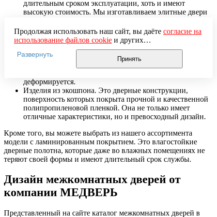
длительным сроком эксплуатации, хоть и имеют
высокую стоимость. Мы изготавливаем элитные двери
из дуба, ореха, бука, ясеня. Но всегда готовы
предложить и более дешевые варианты из сосны или
Продолжая использовать наш сайт, вы даёте
согласие на
ольхи.
использование файлов cookie
и других
Шпонированные модели. Цена таких вариантов
пользовательских данных (включая IP-адрес, сведения о
Развернуть
межкомнатных дверей более доступна, хотя выглядят
местоположении, устройстве, действиях на сайте и т. п.)
Принять
они вполне презентабельно. Шпон, изготовленный из
для функционирования сайта, проведения
древесины ценных пород, не пересыхает и не
статистических исследований, ретаргетинга и
деформируется.
использования систем аналитики (например,
Изделия из экошпона. Это дверные конструкции,
Яндекс.Метрика), в соответствии с нашей
Политикой
поверхность которых покрыта прочной и качественной
обработки персональных данных.
полипропиленовой пленкой. Она не только имеет
Если вы не хотите, чтобы ваши данные обрабатывались,
отличные характеристики, но и превосходный дизайн.
настройте ограничения в браузере или покиньте сайт.
Кроме того, вы можете выбрать из нашего ассортимента
модели с ламинированным покрытием. Это влагостойкие
дверные полотна, которые даже во влажных помещениях не
теряют своей формы и имеют длительный срок службы.
Дизайн межкомнатных дверей от
компании МЕДВЕРЬ
Представленный на сайте каталог межкомнатных дверей в