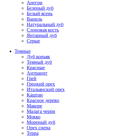
Анегри
Беленый дуб
Белый ясень
Ваниль
Натуральный дуб
Слоновая кость
Янтарный дуб
Серые
Темные
Дуб коньяк
Темный дуб
Красные
Антрацит
Грей
Грецкий орех
Итальянский орех
Каштан
Красное дерево
Макоре
Малага черри
Мокко
Мореный дуб
Орех сиена
Терра