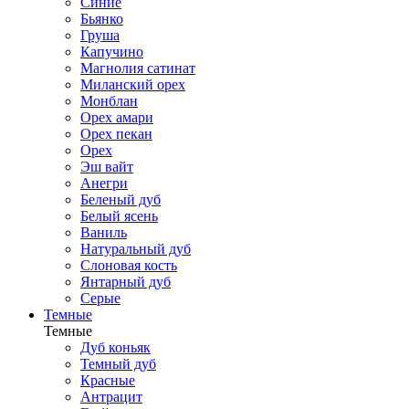
Синие
Бьянко
Груша
Капучино
Магнолия сатинат
Миланский орех
Монблан
Орех амари
Орех пекан
Орех
Эш вайт
Анегри
Беленый дуб
Белый ясень
Ваниль
Натуральный дуб
Слоновая кость
Янтарный дуб
Серые
Темные
Темные
Дуб коньяк
Темный дуб
Красные
Антрацит