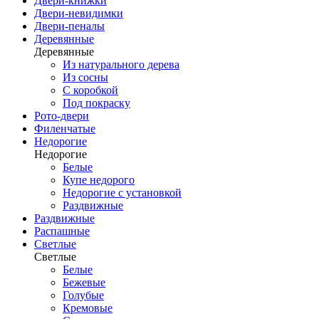
Двери-книжки
Двери-невидимки
Двери-пеналы
Деревянные
Деревянные
Из натурального дерева
Из сосны
С коробкой
Под покраску
Рото-двери
Филенчатые
Недорогие
Недорогие
Белые
Купе недорого
Недорогие с установкой
Раздвижные
Раздвижные
Распашные
Светлые
Светлые
Белые
Бежевые
Голубые
Кремовые