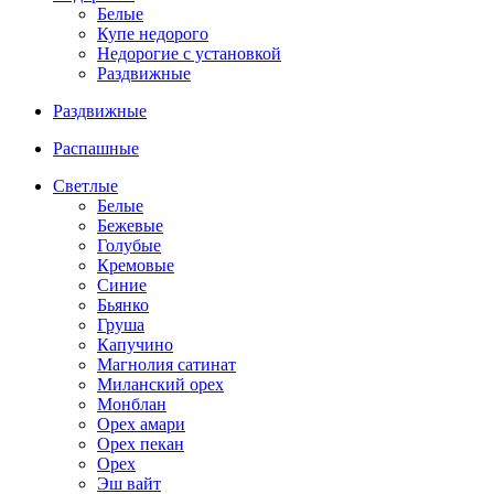
Белые
Купе недорого
Недорогие с установкой
Раздвижные
Раздвижные
Распашные
Светлые
Белые
Бежевые
Голубые
Кремовые
Синие
Бьянко
Груша
Капучино
Магнолия сатинат
Миланский орех
Монблан
Орех амари
Орех пекан
Орех
Эш вайт