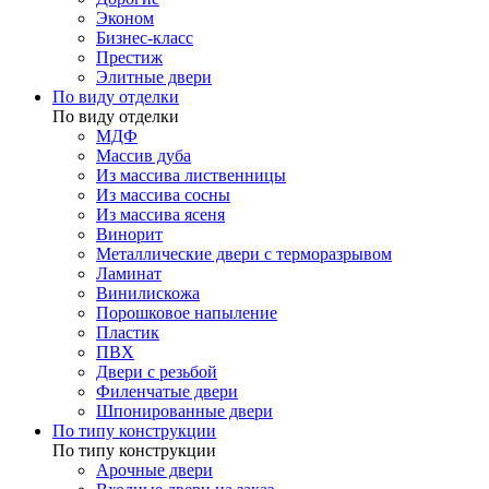
Эконом
Бизнес-класс
Престиж
Элитные двери
По виду отделки
По виду отделки
МДФ
Массив дуба
Из массива лиственницы
Из массива сосны
Из массива ясеня
Винорит
Металлические двери с терморазрывом
Ламинат
Винилискожа
Порошковое напыление
Пластик
ПВХ
Двери с резьбой
Филенчатые двери
Шпонированные двери
По типу конструкции
По типу конструкции
Арочные двери