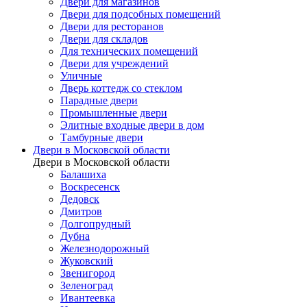
Двери для магазинов
Двери для подсобных помещений
Двери для ресторанов
Двери для складов
Для технических помещений
Двери для учреждений
Уличные
Дверь коттедж со стеклом
Парадные двери
Промышленные двери
Элитные входные двери в дом
Тамбурные двери
Двери в Московской области
Двери в Московской области
Балашиха
Воскресенск
Дедовск
Дмитров
Долгопрудный
Дубна
Железнодорожный
Жуковский
Звенигород
Зеленоград
Ивантеевка