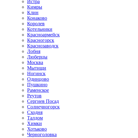
Истра
Кимры
Клин
Конаково
Королев
Котельники
Красноармейск
Красногорск
Краснозаводск
Лобня
Люберцы
Москва
Мытищи
Ногинск
Одинцово
Пушкино
Раменское
Реутов
Сергиев Посад
Солнечногорск
Сходня
Талдом
Химки
Хотьково
Черноголовка